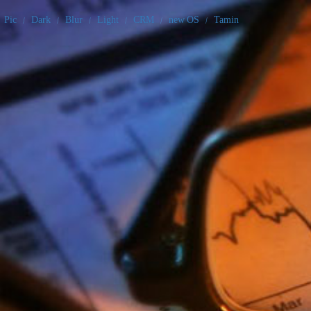
Pic
/
Dark
/
Blur
/
Light
/
CRM
/
new OS
/
Tamin